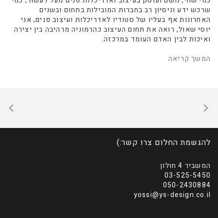
כמי שחי, נושם ועוסק בעיצוב ואדריכלות פנים מעל לעשור, כמי
שרכש ידע וניסיון רב בחברות המובילות בתחום ובשנים
האחרונות אף בעליו של סטודיו לאדריכלות ועיצוב פנים, אני
יוסי שאול, רואה את תחום העיצוב כהרמוניה מרהיבה בין יצירה
ואיכות לבין האדם העומד במרכזה.
המשך קריאה
להגשמת החלום צרו קשר:)
המשביר 4 חולון
03-525-5450
050-2430884
yossi@ys-design.co.il