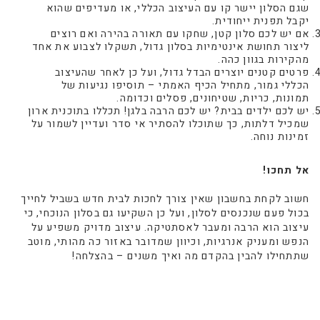
שגם הסלון יישר קו עם העיצוב הכללי, או מעדיפים שהוא
יקבל תפנית ייחודית.
אם יש לכם סלון קטן, שחקו עם תאורה בהירה ואם רוצים
ליצור תחושת אינטימיות בסלון גדול, תשקלו לצבוע את אחד
מהקירות בגוון כהה.
פרטים קטנים יוצרים הבדל גדול, ועל כן לאחר שהעיצוב
הכללי גמור, מתחיל הכיף האמתי – תוסיפו נגיעות של
תמונות, כריות, שטיחונים, פסלים וכדומה.
יש לכם ילדים בבית? יש לכם הרבה בלגן! תכללו בתוכנית ארון
שמכיל דלתות, כך שתוכלו להסתיר אי סדר ועדיין לשמור על
זמינות נוחה.
אל תחכו!
חשוב לקחת בחשבון שאין צורך לחכות לבית חדש בשביל לחייך
בכול פעם שנכנסים לסלון, ועל כן השקיעו גם בסלון הנוכחי, כי
עיצוב הוא הרבה ומעבר לאסתטיקה. עיצוב מדויק משפיע על
הנפש ומעניק אנרגיות, וכיוון שמדובר באזור כה מהותי, מוטב
שתתחילו להבין בהקדם מה ואיך משנים – בהצלחה!