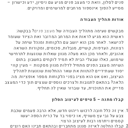
פנים לסלון, וזאת כי מעצב פנים מגיע עם ניסיון, ידע וכישרון –
מסייע להפוך אינספור מרחבים למרשימים ומדויקים.
אודות תהליך העבודה
מבקשים טעימה מתהליך העבודה של
מעצב פנים
? בבקשה:
ראשית הוא מגיע לראות את המרחב המדובר ואת הציוד שעומד
להישאר. לאחר מכן הוא יושב עם הלקוחות ומנהל שיחה על
רצונות, העדפות, קשיים, מגבלות, סכומים, ומקורות השראה
אהובים, ולאחר מכן הוא מעלה מגוון שאלות שנוגעות לתרחישי
שימוש, כאלו שבעלי הבית לא תמיד לוקחים בחשבון. בתום
השיחה מעצב הפנים מתחיל לדלות מגוון מסקנות – מעין קווי
יסוד שעתידיים להתוות את שאר ההחלטות שנוגעות לתהליך
העיצוב, ואט אט הוא מציג בפני הלקוחות מספר אופציות. מה
הלאה? בהתאם לתגובות ולצרכים נוספים שצצים תוך כדי המעצב
מדייק את התוכנית, עד שברור שאין לה תחליף.
קבלו מתנה – 5 טיפים לעיצוב הסלון
אין זה כלל חובה לרכוש ריהוט חדש, אלא הרבה פעמים שכבת
צבע על גבי עץ משויף, או כיסוי בד על כרית הספה יעשו
קסמים ויתרמו רבות לעיצוב הרצוי.
קבלו החלטה לאיזה סגנון מתחברים ובהתאם תבינו האם רוצים