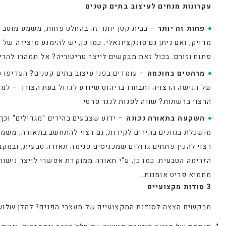
עקרונות מנחים לעיצוב בתים קטנים
פחות זה יותר
– בבית קטן יותר זה בהחלט פחות, משמע מוטב ל
מדויק, ואם ניתן גם פונקציונאלי. כמו כן, יש להימנע מיצירה ש
פתוח וזורם. בכול זאת מבקשים לייצר טריטוריה? אל תמהרו להרי
מרהטים בחוכמה
– עומדים בפני עיצוב בתים קטנים? העדיפו פ
של הנישה הרצויה ותבחרו בריהוט שיודע לגדול בעת הצורך – ל
הרצוי ברשתות? שווה לפנות לנגר פרטי.
השקעה בתאורה נכונה
– ידוע שצבעים בהירים "מגדילים" וכך
מושכלת בגוונים בהירים לקירות, גם רצוי להתחשב בתאורה, משמ
רצוי להכין פתחים גדולים שמכניסים פנימה תאורה טבעית, ובמק
הזרימה הטבעית. כמו כן, ע"י תאורה ממוקדת אפשרי לייצר נישות
מחמיא פריט אומנות.
3 סודות מקצועיים
מבקשים הצצה לסודות המקצועיים של מעצבי הפנים? להלן שלוש