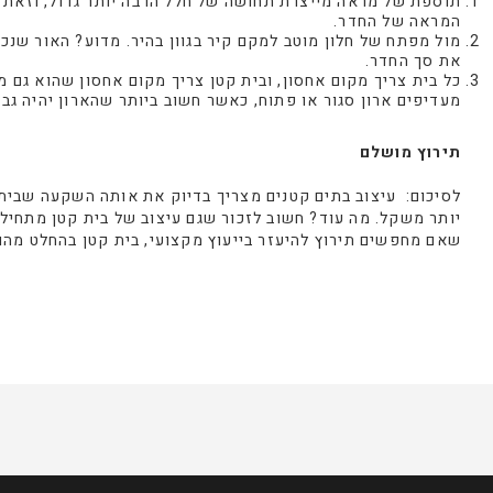
תוספת של מראה מייצרת תחושה של חלל הרבה יותר גדול, וזאת ג
המראה של החדר.
מול מפתח של חלון מוטב למקם קיר בגוון בהיר. מדוע? האור שנכ
את סך החדר.
כל בית צריך מקום אחסון, ובית קטן צריך מקום אחסון שהוא גם 
מעדיפים ארון סגור או פתוח, כאשר חשוב ביותר שהארון יהיה גבו
תירוץ מושלם
לסיכום: עיצוב בתים קטנים מצריך בדיוק את אותה השקעה שבית 
יותר משקל. מה עוד? חשוב לזכור שגם עיצוב של בית קטן מתחיל 
שאם מחפשים תירוץ להיעזר בייעוץ מקצועי, בית קטן בהחלט מהוו